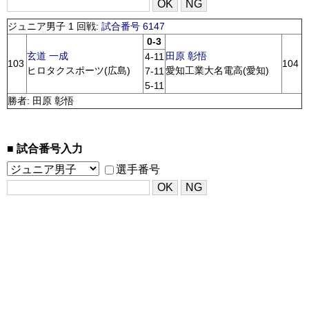
ジュニア男子 1 回戦:
試合番号 6147
0-3
玄道 一成
田原 彰悟
4-11
103
104
ヒロタクスポーツ(広島)
愛知工業大名電高(愛知)
7-11
5-11
勝者: 田原 彰悟
試合番号入力
選手番号