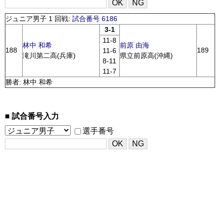
ジュニア男子 1 回戦:
試合番号 6186
3-1
11-8
林中 和希
前原 由海
188
189
11-6
滝川第二高(兵庫)
県立前原高(沖縄)
8-11
11-7
勝者: 林中 和希
試合番号入力
選手番号