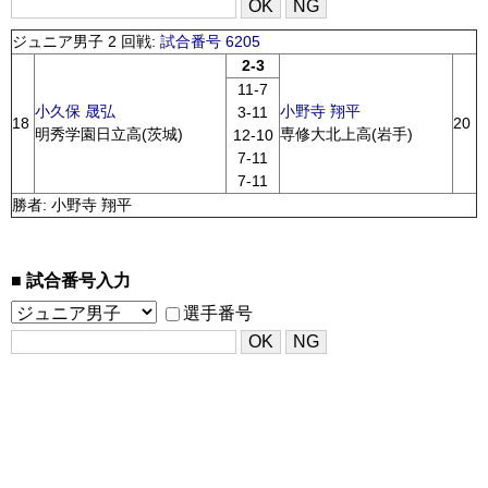
ジュニア男子 2 回戦:
試合番号 6205
2-3
11-7
小久保 晟弘
小野寺 翔平
3-11
18
20
明秀学園日立高(茨城)
専修大北上高(岩手)
12-10
7-11
7-11
勝者: 小野寺 翔平
試合番号入力
選手番号