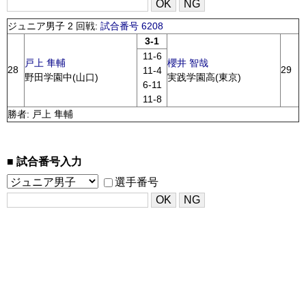
ジュニア男子 2 回戦:
試合番号 6208
3-1
11-6
戸上 隼輔
櫻井 智哉
28
29
11-4
野田学園中(山口)
実践学園高(東京)
6-11
11-8
勝者: 戸上 隼輔
試合番号入力
選手番号