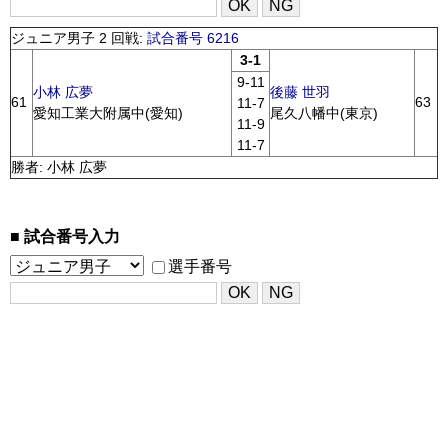
ジュニア男子 2 回戦:
試合番号 6216
3-1
9-11
小林 広夢
後藤 世羽
61
63
11-7
愛知工業大附属中(愛知)
尾久八幡中(東京)
11-9
11-7
勝者: 小林 広夢
試合番号入力
選手番号