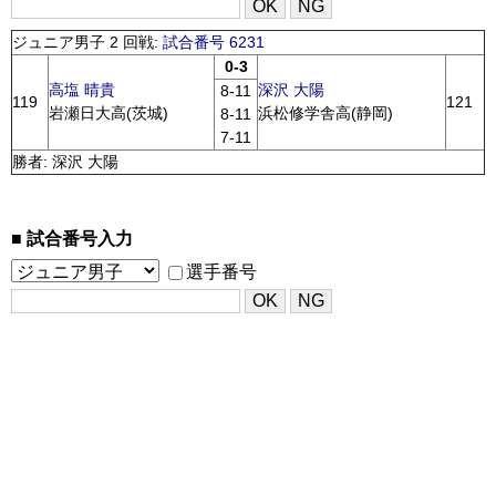
ジュニア男子 2 回戦:
試合番号 6231
0-3
高塩 晴貴
深沢 大陽
8-11
119
121
岩瀬日大高(茨城)
浜松修学舎高(静岡)
8-11
7-11
勝者: 深沢 大陽
試合番号入力
選手番号