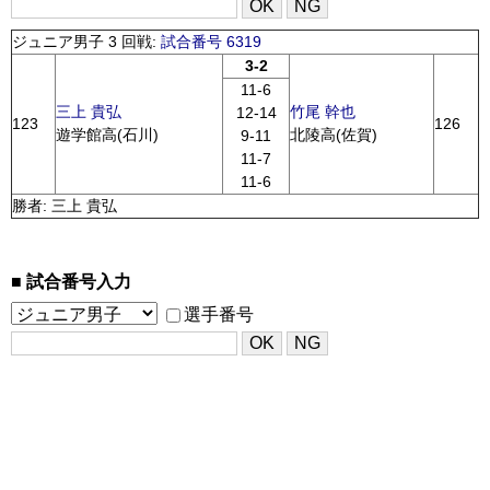
ジュニア男子 3 回戦:
試合番号 6319
3-2
11-6
三上 貴弘
竹尾 幹也
12-14
123
126
遊学館高(石川)
北陵高(佐賀)
9-11
11-7
11-6
勝者: 三上 貴弘
試合番号入力
選手番号