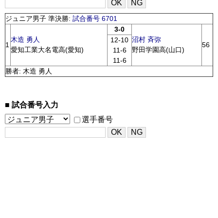
ジュニア男子 準決勝:
試合番号 6701
3-0
木造 勇人
沼村 斉弥
12-10
1
56
愛知工業大名電高(愛知)
野田学園高(山口)
11-6
11-6
勝者: 木造 勇人
試合番号入力
選手番号