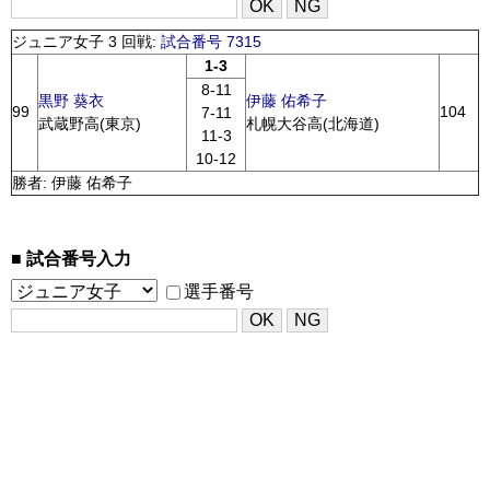
ジュニア女子 3 回戦:
試合番号 7315
1-3
8-11
黒野 葵衣
伊藤 佑希子
99
104
7-11
武蔵野高(東京)
札幌大谷高(北海道)
11-3
10-12
勝者: 伊藤 佑希子
試合番号入力
選手番号