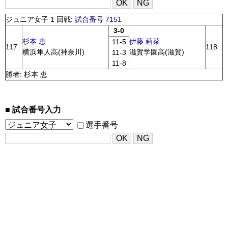
ジュニア女子 1 回戦:
試合番号 7151
3-0
杉本 恵
伊藤 莉菜
11-5
117
118
横浜隼人高(神奈川)
滋賀学園高(滋賀)
11-3
11-8
勝者: 杉本 恵
試合番号入力
選手番号