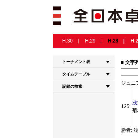
H.30
H.29
H.28
H.
トーナメント表
文字
タイムテーブル
ジュニア
記録の検索
浅
125
菊
勝者: 