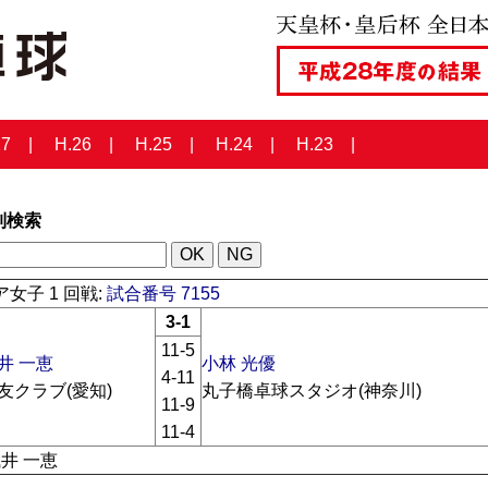
27
H.26
H.25
H.24
H.23
列検索
女子 1 回戦:
試合番号 7155
3-1
11-5
井 一恵
小林 光優
4-11
友クラブ(愛知)
丸子橋卓球スタジオ(神奈川)
11-9
11-4
浅井 一恵