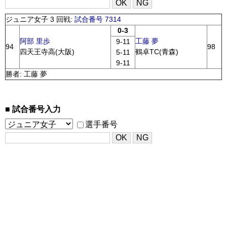
ジュニア女子 3 回戦:
試合番号 7314
0-3
阿部 里歩
工藤 夢
9-11
94
98
四天王寺高(大阪)
鶴卓TC(青森)
5-11
9-11
勝者: 工藤 夢
試合番号入力
選手番号