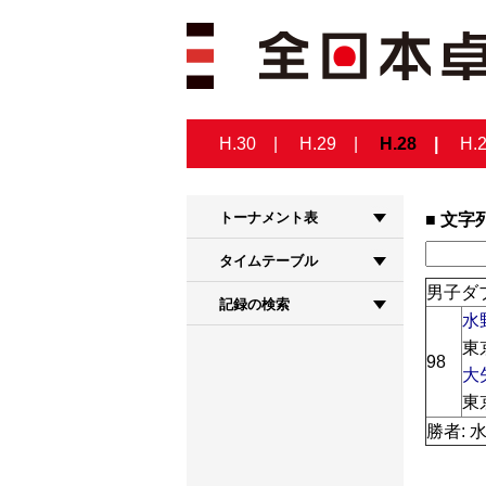
H.30
H.29
H.28
H.
トーナメント表
文字
タイムテーブル
男子ダブ
記録の検索
水
東
98
大
東
勝者: 