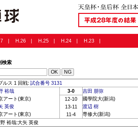
27
H.26
H.25
H.24
H.23
列検索
ルス 1 回戦:
試合番号 3131
野 裕哉
3-0
吉田 朋弥
京アート(東京)
國學院大(新潟)
12-10
矢 英俊
渡辺 樹
13-11
京アート(東京)
専修大(新潟)
11-4
水野 裕哉:大矢 英俊