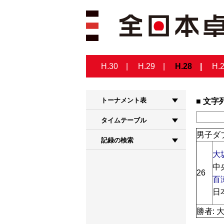
H.30
H.29
H.28
H.
トーナメント表
文字
タイムテーブル
男子ダブ
記録の検索
大
中
26
百
日
勝者: 