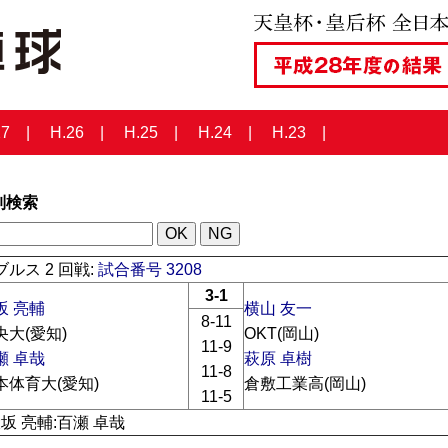
27
H.26
H.25
H.24
H.23
列検索
ルス 2 回戦:
試合番号 3208
3-1
坂 亮輔
横山 友一
8-11
央大(愛知)
OKT(岡山)
11-9
瀬 卓哉
萩原 卓樹
11-8
本体育大(愛知)
倉敷工業高(岡山)
11-5
大坂 亮輔:百瀬 卓哉