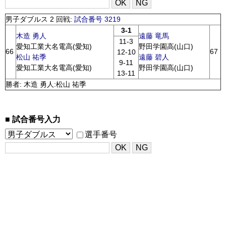
男子ダブルス 2 回戦:
試合番号 3219
3-1
木造 勇人
遠藤 竜馬
11-3
愛知工業大名電高(愛知)
野田学園高(山口)
66
67
12-10
松山 祐季
遠藤 碧人
9-11
愛知工業大名電高(愛知)
野田学園高(山口)
13-11
勝者: 木造 勇人:松山 祐季
試合番号入力
選手番号