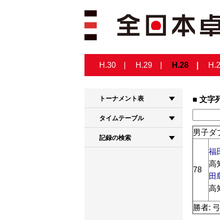
H.30
H.29
H.28
H.
トーナメント表
文字
タイムテーブル
男子ダブ
記録の検索
福
高
78
田
高
勝者: 