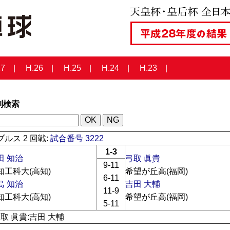
27
H.26
H.25
H.24
H.23
列検索
ルス 2 回戦:
試合番号 3222
1-3
田 知治
弓取 眞貴
9-11
知工科大(高知)
希望が丘高(福岡)
6-11
島 知治
吉田 大輔
11-9
知工科大(高知)
希望が丘高(福岡)
5-11
弓取 眞貴:吉田 大輔