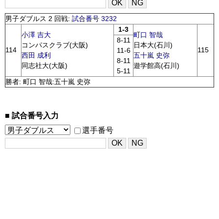
男子ダブルス 2 回戦:
試合番号 3232
1-3
小澤 吉大
町口 智哉
8-11
コンパスクラブ(大阪)
日本大(石川)
114
115
11-6
西田 成利
五十嵐 史弥
8-11
同志社大(大阪)
遊学館高(石川)
5-11
勝者: 町口 智哉:五十嵐 史弥
試合番号入力
選手番号