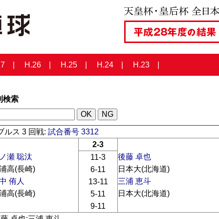
27
H.26
H.25
H.24
H.23
列検索
ルス 3 回戦:
試合番号 3312
2-3
ノ瀬 聡汰
後藤 卓也
11-3
浦高(長崎)
日本大(北海道)
6-11
中 侑人
三浦 恵斗
13-11
浦高(長崎)
日本大(北海道)
5-11
9-11
後藤 卓也:三浦 恵斗