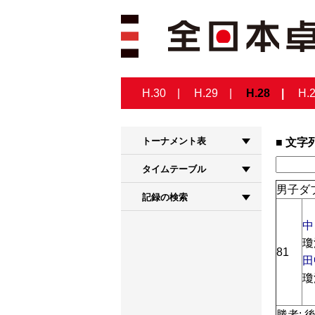
H.30
H.29
H.28
H.
トーナメント表
文字
タイムテーブル
男子ダブ
記録の検索
中
瓊
81
田
瓊
勝者: 