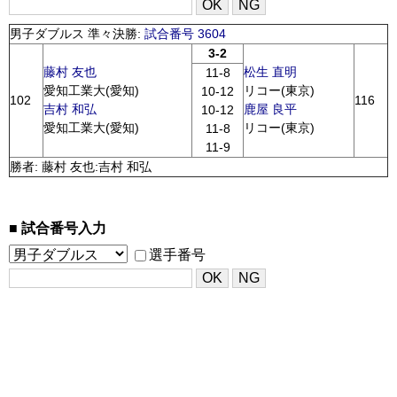
男子ダブルス 準々決勝:
試合番号 3604
3-2
藤村 友也
松生 直明
11-8
愛知工業大(愛知)
リコー(東京)
10-12
102
116
吉村 和弘
鹿屋 良平
10-12
愛知工業大(愛知)
リコー(東京)
11-8
11-9
勝者: 藤村 友也:吉村 和弘
試合番号入力
選手番号