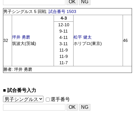
男子シングルス 5 回戦:
試合番号 1503
4-3
12-10
9-11
坪井 勇磨
松平 健太
4-11
32
46
筑波大(茨城)
ホリプロ(東京)
3-11
11-9
11-9
11-7
勝者: 坪井 勇磨
試合番号入力
選手番号