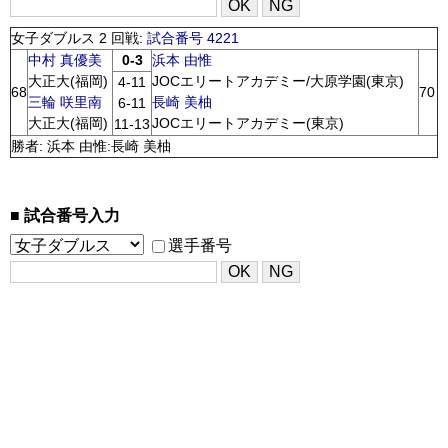
女子ダブルス 2 回戦:
試合番号 4221
中村 真優美
0-3
浜本 由惟
大正大(福岡)
JOCエリートアカデミー/大原学園(東京)
4-11
68
70
三輪 咲里南
長崎 美柚
6-11
大正大(福岡)
JOCエリートアカデミー(東京)
11-13
勝者: 浜本 由惟:長崎 美柚
試合番号入力
選手番号