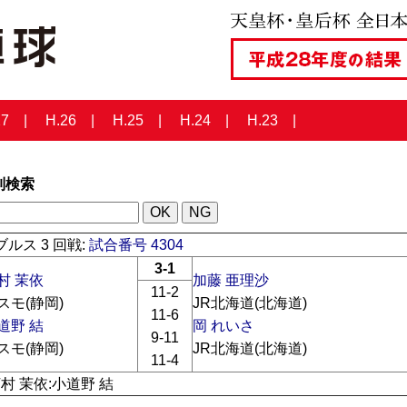
27
H.26
H.25
H.24
H.23
列検索
ルス 3 回戦:
試合番号 4304
3-1
村 茉依
加藤 亜理沙
11-2
スモ(静岡)
JR北海道(北海道)
11-6
道野 結
岡 れいさ
9-11
スモ(静岡)
JR北海道(北海道)
11-4
河村 茉依:小道野 結