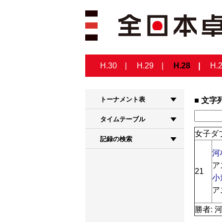
H.30
H.29
H.28
H.
トーナメント表
文字
タイムテーブル
女子ダブ
記録の検索
河
ア
21
小
ア
勝者: 