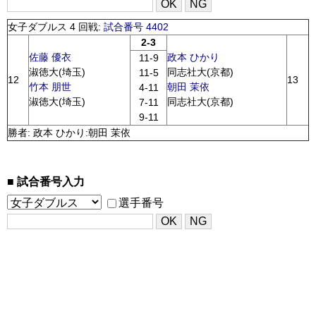
女子ダブルス 4 回戦:
試合番号 4402
2-3
佐藤 優衣
政本 ひかり
11-9
淑徳大(埼玉)
同志社大(京都)
11-5
12
13
竹本 朋世
朝田 茉依
4-11
淑徳大(埼玉)
同志社大(京都)
7-11
9-11
勝者: 政本 ひかり:朝田 茉依
試合番号入力
選手番号