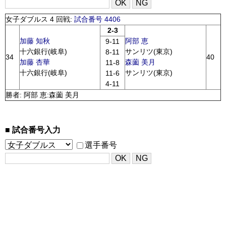
女子ダブルス 4 回戦:
試合番号 4406
2-3
加藤 知秋
阿部 恵
9-11
十六銀行(岐阜)
サンリツ(東京)
8-11
34
40
加藤 杏華
森薗 美月
11-8
十六銀行(岐阜)
サンリツ(東京)
11-6
4-11
勝者: 阿部 恵:森薗 美月
試合番号入力
選手番号