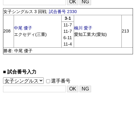
女子シングルス 3 回戦:
試合番号 2330
3-1
11-7
中尾 優子
楠川 愛子
208
213
11-7
エクセディ(三重)
愛知工業大(愛知)
6-11
11-4
勝者: 中尾 優子
試合番号入力
選手番号