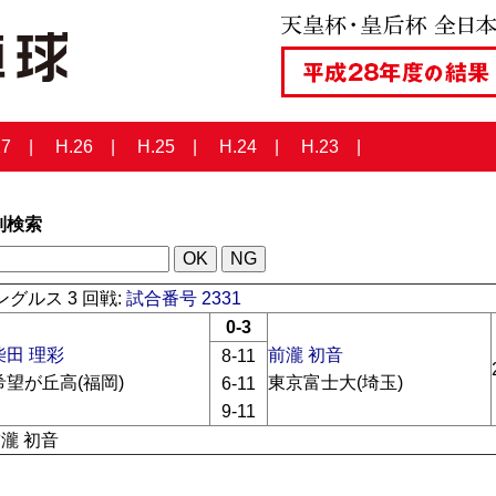
27
H.26
H.25
H.24
H.23
列検索
グルス 3 回戦:
試合番号 2331
0-3
柴田 理彩
前瀧 初音
8-11
希望が丘高(福岡)
東京富士大(埼玉)
6-11
9-11
前瀧 初音