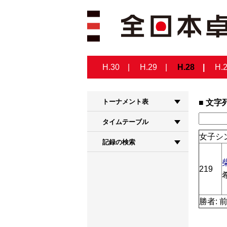
H.30
H.29
H.28
H.
トーナメント表
文字
タイムテーブル
女子シン
記録の検索
219
勝者: 