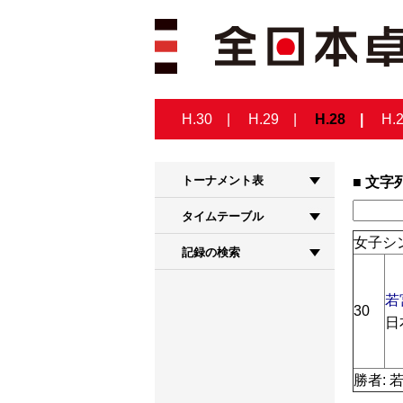
H.30
H.29
H.28
H.
トーナメント表
文字
タイムテーブル
女子シン
記録の検索
若
30
日
勝者: 