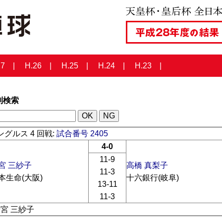
27
H.26
H.25
H.24
H.23
列検索
グルス 4 回戦:
試合番号 2405
4-0
11-9
宮 三紗子
高橋 真梨子
11-3
本生命(大阪)
十六銀行(岐阜)
13-11
11-3
若宮 三紗子