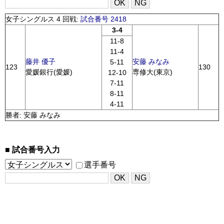
女子シングルス 4 回戦:
試合番号 2418
3-4
11-8
11-4
藤井 優子
安藤 みなみ
5-11
123
130
愛媛銀行(愛媛)
専修大(東京)
12-10
7-11
8-11
4-11
勝者: 安藤 みなみ
試合番号入力
選手番号