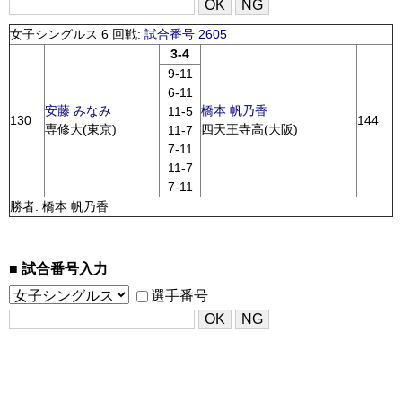
女子シングルス 6 回戦:
試合番号 2605
3-4
9-11
6-11
安藤 みなみ
橋本 帆乃香
11-5
130
144
専修大(東京)
四天王寺高(大阪)
11-7
7-11
11-7
7-11
勝者: 橋本 帆乃香
試合番号入力
選手番号