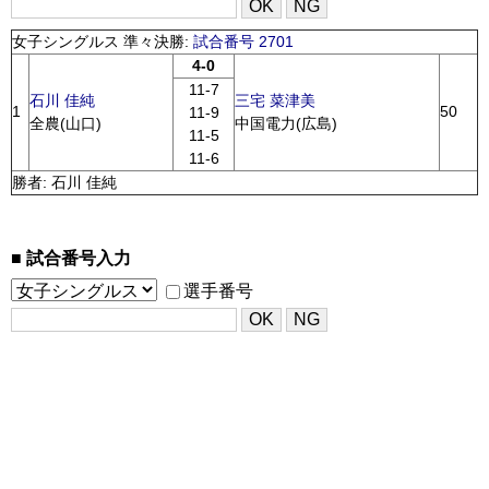
女子シングルス 準々決勝:
試合番号 2701
4-0
11-7
石川 佳純
三宅 菜津美
1
50
11-9
全農(山口)
中国電力(広島)
11-5
11-6
勝者: 石川 佳純
試合番号入力
選手番号