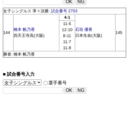
女子シングルス 準々決勝:
試合番号 2703
4-1
11-5
橋本 帆乃香
石垣 優香
12-10
144
145
四天王寺高(大阪)
日本生命(大阪)
8-11
11-7
11-8
勝者: 橋本 帆乃香
試合番号入力
選手番号