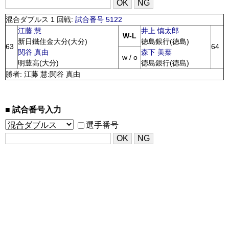
混合ダブルス 1 回戦:
試合番号 5122
江藤 慧
井上 慎太郎
W-L
新日鐵住金大分(大分)
徳島銀行(徳島)
63
64
関谷 真由
森下 美葉
w / o
明豊高(大分)
徳島銀行(徳島)
勝者: 江藤 慧:関谷 真由
試合番号入力
選手番号