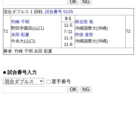
混合ダブルス 1 回戦:
試合番号 5125
3-1
竹崎 千明
與古田 篤
11-5
野田学園高(山口)
沖縄国際大(沖縄)
71
72
7-11
永田 彩夏
狩俣 道世
11-3
中央大(山口)
沖縄国際大(沖縄)
11-8
勝者: 竹崎 千明:永田 彩夏
試合番号入力
選手番号