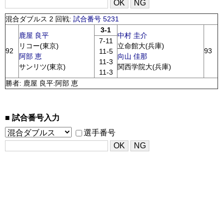
混合ダブルス 2 回戦:
試合番号 5231
3-1
鹿屋 良平
中村 圭介
7-11
リコー(東京)
立命館大(兵庫)
92
93
11-5
阿部 恵
向山 佳那
11-3
サンリツ(東京)
関西学院大(兵庫)
11-3
勝者: 鹿屋 良平:阿部 恵
試合番号入力
選手番号