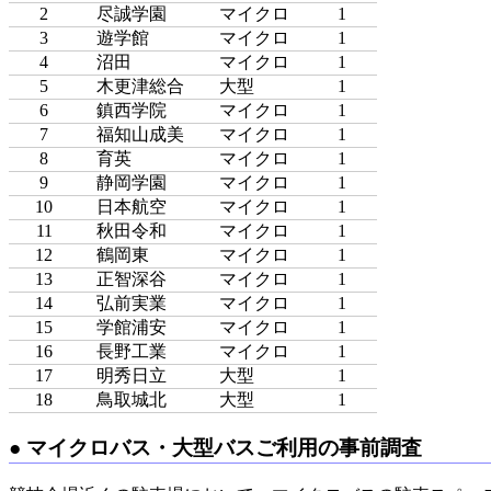
2
尽誠学園
マイクロ
1
3
遊学館
マイクロ
1
4
沼田
マイクロ
1
5
木更津総合
大型
1
6
鎮西学院
マイクロ
1
7
福知山成美
マイクロ
1
8
育英
マイクロ
1
9
静岡学園
マイクロ
1
10
日本航空
マイクロ
1
11
秋田令和
マイクロ
1
12
鶴岡東
マイクロ
1
13
正智深谷
マイクロ
1
14
弘前実業
マイクロ
1
15
学館浦安
マイクロ
1
16
長野工業
マイクロ
1
17
明秀日立
大型
1
18
鳥取城北
大型
1
マイクロバス・大型バスご利用の事前調査