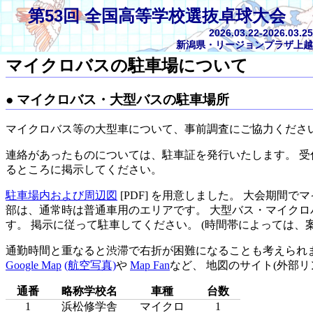
第53回 全国高等学校選抜卓球大会
2026.03.22-2026.03.25
新潟県・リージョンプラザ上越
マイクロバスの駐車場について
マイクロバス・大型バスの駐車場所
マイクロバス等の大型車について、事前調査にご協力くださ
連絡があったものについては、駐車証を発行いたします。 
るところに掲示してください。
駐車場内および周辺図
[PDF] を用意しました。 大会期間
部は、通常時は普通車用のエリアです。 大型バス・マイク
す。 掲示に従って駐車してください。 (時間帯によっては、
通勤時間と重なると渋滞で右折が困難になることも考えられ
Google Map
(航空写真)
や
Map Fan
など、 地図のサイト(外部
通番
略称学校名
車種
台数
1
浜松修学舎
マイクロ
1