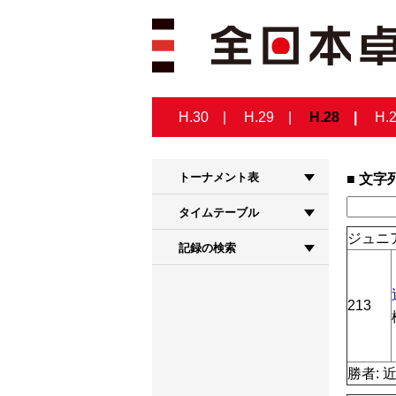
H.30
H.29
H.28
H.
トーナメント表
文字
タイムテーブル
ジュニア
記録の検索
213
勝者: 