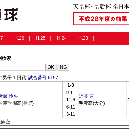
27
H.26
H.25
H.24
H.23
列検索
男子 1 回戦:
試合番号 6197
1-3
9-11
近藤 怜央
近藤 蓮
2
11-6
松商学園高(長野)
明豊高(大分)
6-11
3-11
近藤 蓮