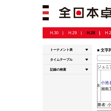
H.30
H.29
H.28
H.
トーナメント表
文字
タイムテーブル
ジュニア
記録の検索
小池 
8
湘南
勝者: 