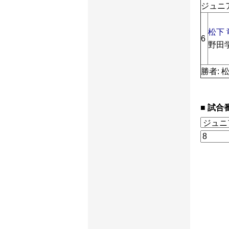
ジュニア
松下 
6
野田学
勝者: 
試合