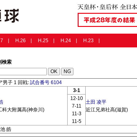
27
H.26
H.25
H.24
H.23
列検索
男子 1 回戦:
試合番号 6104
3-1
12-10
皓
土田 凌平
7-11
工科大附属高(神奈川)
近江兄弟社高(滋賀)
11-3
11-5
小池 皓