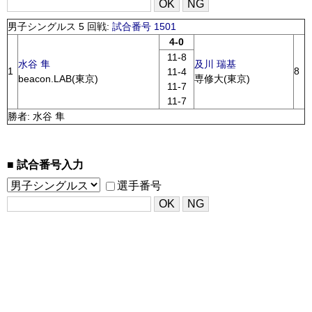
男子シングルス 5 回戦:
試合番号 1501
4-0
11-8
水谷 隼
及川 瑞基
1
8
11-4
beacon.LAB(東京)
専修大(東京)
11-7
11-7
勝者: 水谷 隼
試合番号入力
選手番号