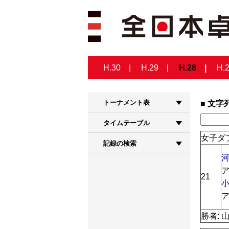
H.30
H.29
H.28
H.
トーナメント表
文字
タイムテーブル
女子ダブ
記録の検索
河
ア
21
小
ア
勝者: 