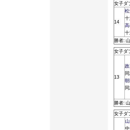
女子ダブ
松
十
14
高
十
勝者: 
女子ダ
政
同
13
朝
同
勝者: 
女子ダ
山
中