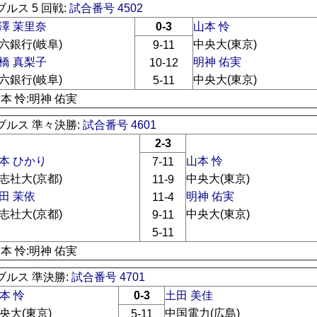
ルス 5 回戦:
試合番号 4502
澤 茉里奈
0-3
山本 怜
六銀行(岐阜)
中央大(東京)
9-11
橋 真梨子
明神 佑実
10-12
六銀行(岐阜)
中央大(東京)
5-11
山本 怜:明神 佑実
ブルス 準々決勝:
試合番号 4601
2-3
本 ひかり
山本 怜
7-11
志社大(京都)
中央大(東京)
11-9
田 茉依
明神 佑実
11-4
志社大(京都)
中央大(東京)
9-11
5-11
山本 怜:明神 佑実
ブルス 準決勝:
試合番号 4701
本 怜
0-3
土田 美佳
央大(東京)
中国電力(広島)
5-11