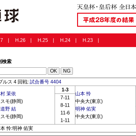
27
H.26
H.25
H.24
H.23
列検索
ルス 4 回戦:
試合番号 4404
1-3
村 茉依
山本 怜
7-11
スモ(静岡)
中央大(東京)
8-11
道野 結
明神 佑実
11-6
スモ(静岡)
中央大(東京)
1-11
山本 怜:明神 佑実