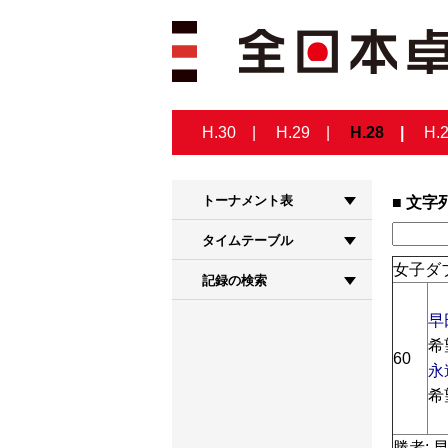
H.30
H.29
H.28
H.
トーナメント表
文字
タイムテーブル
女子ダブ
記録の検索
早
希
60
永
希
勝者: 