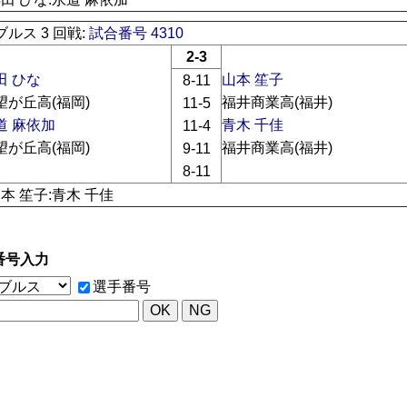
ルス 3 回戦:
試合番号 4310
2-3
田 ひな
山本 笙子
8-11
望が丘高(福岡)
福井商業高(福井)
11-5
道 麻依加
青木 千佳
11-4
望が丘高(福岡)
福井商業高(福井)
9-11
8-11
山本 笙子:青木 千佳
番号入力
選手番号