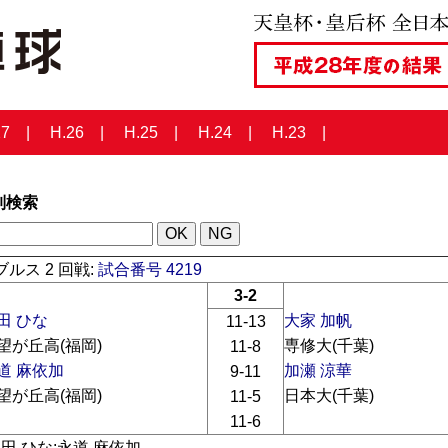
27
H.26
H.25
H.24
H.23
列検索
ルス 2 回戦:
試合番号 4219
3-2
田 ひな
大家 加帆
11-13
望が丘高(福岡)
専修大(千葉)
11-8
道 麻依加
加瀬 涼華
9-11
望が丘高(福岡)
日本大(千葉)
11-5
11-6
早田 ひな:永道 麻依加