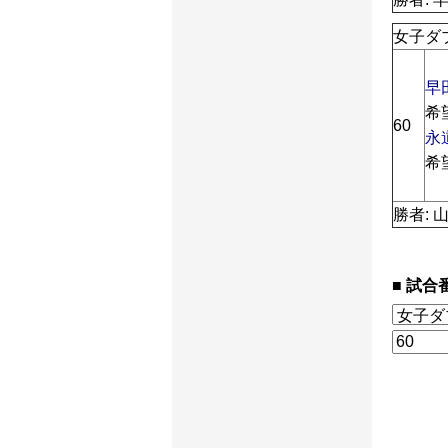
女子ダブ
早
希
60
永
希
勝者: 
試合