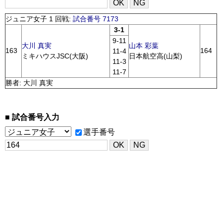
ジュニア女子 1 回戦:
試合番号 7173
3-1
9-11
大川 真実
山本 彩葉
163
164
11-4
ミキハウスJSC(大阪)
日本航空高(山梨)
11-3
11-7
勝者: 大川 真実
試合番号入力
選手番号