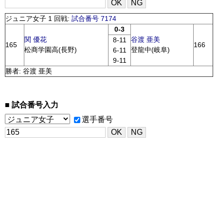
ジュニア女子 1 回戦:
試合番号 7174
0-3
関 優花
谷渡 亜美
8-11
165
166
松商学園高(長野)
登龍中(岐阜)
6-11
9-11
勝者: 谷渡 亜美
試合番号入力
選手番号